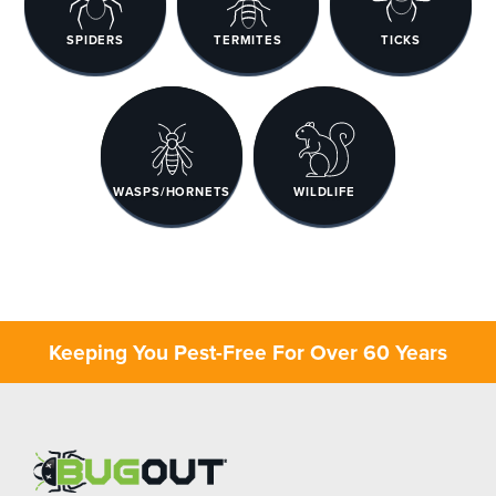
SPIDERS
TERMITES
TICKS
WASPS/HORNETS
WILDLIFE
Keeping You Pest-Free For Over 60 Years