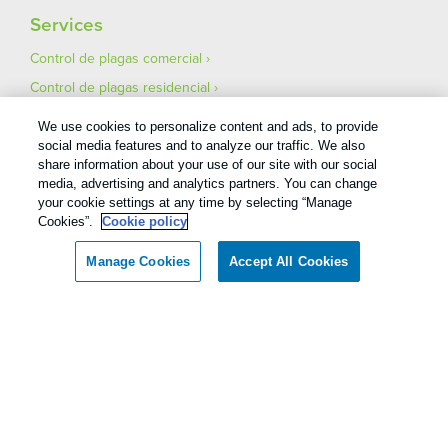
Services
Control de plagas comercial
Control de plagas residencial
Pest Control Careers
We use cookies to personalize content and ads, to provide
Asegúrese de que su mudanza esté libre de plagas
social media features and to analyze our traffic. We also
share information about your use of our site with our social
media, advertising and analytics partners. You can change
your cookie settings at any time by selecting “Manage
Cookies”.
Cookie policy
Manage Cookies
Accept All Cookies
1
Treatments and Covered Pests defined in your Plan. Limitations apply. See Plan for details.
Copyright All Rights Reserved Bug Out © 2026 |
Privacy Policy
|
Terms Of Use
|
XML Sitemap