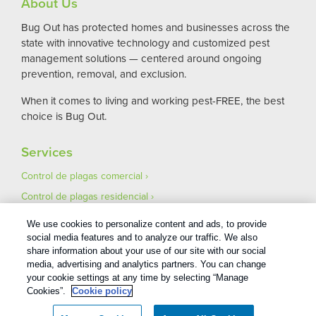
About Us
Bug Out has protected homes and businesses across the
state with innovative technology and customized pest
management solutions — centered around ongoing
prevention, removal, and exclusion.
When it comes to living and working pest-FREE, the best
choice is Bug Out.
Services
Control de plagas comercial
Control de plagas residencial
Pest Control Careers
We use cookies to personalize content and ads, to provide
Asegúrese de que su mudanza esté libre de plagas
social media features and to analyze our traffic. We also
share information about your use of our site with our social
media, advertising and analytics partners. You can change
your cookie settings at any time by selecting “Manage
Cookies”.
Cookie policy