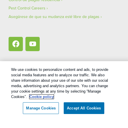
Pest Control Careers
Asegúrese de que su mudanza esté libre de plagas
We use cookies to personalize content and ads, to provide
social media features and to analyze our traffic. We also
1
Treatments and Covered Pests defined in your Plan. Limitations apply. See Plan for details.
share information about your use of our site with our social
media, advertising and analytics partners. You can change
Copyright All Rights Reserved Bug Out © 2026 |
Privacy Policy
|
your cookie settings at any time by selecting “Manage
Cookies”.
Cookie policy
Terms Of Use
|
XML Sitemap
Manage Cookies
Accept All Cookies
Español
English
(
Inglés
)