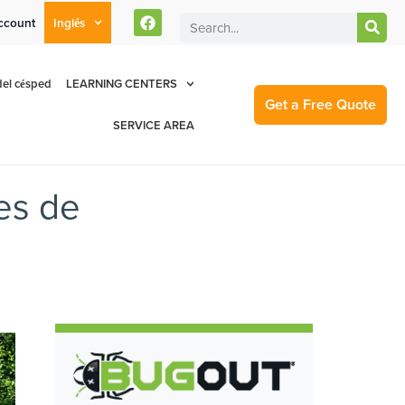
ccount
Inglés
rent Customers Can Text Us!
Se Habla Español
877-284-6881
el césped
LEARNING CENTERS
Get a Free Quote
SERVICE AREA
des de