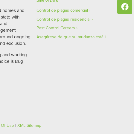
Services
ed homes and
Control de plagas comercial
state with
Control de plagas residencial
 and
Pest Control Careers
agement
 around ongoing
Asegúrese de que su mudanza esté libre de plagas
nd exclusion.
ng and working
hoice is Bug
 Of Use
|
XML Sitemap