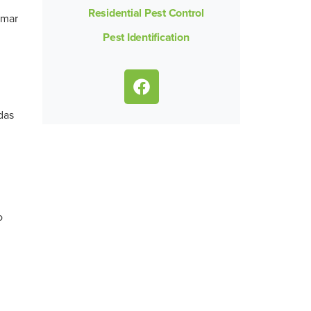
Residential Pest Control
omar
Pest Identification
das
o