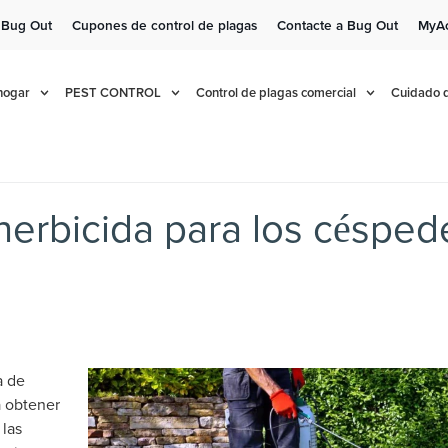
 Bug Out
Cupones de control de plagas
Contacte a Bug Out
MyA
e!
Cur
 hogar
PEST CONTROL
Control de plagas comercial
Cuidado d
 herbicida para los céspe
a de
a obtener
 las