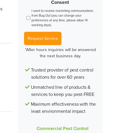
Consent
os
I want to receive marketing communications
from Bug Out (you can change your
preferences at any time, please allow 14
working days).
Request Service
*After hours inquiries will be answered
the next business day.
Trusted provider of pest control
solutions for over 60 years
Unmatched line of products &
services to keep you pest-FREE
Maximum effectiveness with the
least environmental impact
Commercial Pest Control