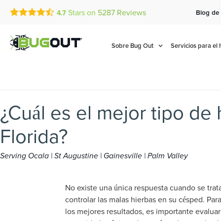
Stars on
5287
Reviews
Blog de
4.7
Call Today for a Free Quot
Se Habla Español
(833) 667-3150
Sobre Bug Out
Servicios para el
¿Cuál es el mejor tipo de
Florida?
Serving Ocala | St Augustine | Gainesville | Palm Valley
No existe una única respuesta cuando se trat
controlar las malas hierbas en su césped. Par
los mejores resultados, es importante evaluar