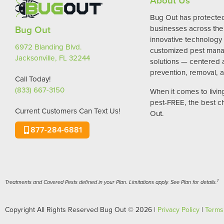
About Us
Bug Out has protect
Bug Out
businesses across the 
innovative technology
6972 Blanding Blvd.
customized pest man
Jacksonville, FL 32244
solutions — centered
prevention, removal, a
Call Today!
(833) 667-3150
When it comes to livi
pest-FREE, the best c
Current Customers Can Text Us!
Out.
877-284-6881
1
Treatments and Covered Pests defined in your Plan. Limitations apply. See Plan for details.
Copyright All Rights Reserved Bug Out © 2026 |
Privacy Policy
|
Terms