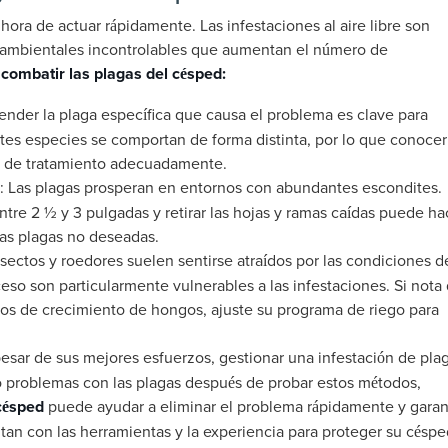
 hora de actuar rápidamente. Las infestaciones al aire libre son
 ambientales incontrolables que aumentan el número de
combatir las plagas del césped:
ender la plaga específica que causa el problema es clave para
tes especies se comportan de forma distinta, por lo que conocer
an de tratamiento adecuadamente.
: Las plagas prosperan en entornos con abundantes escondites.
tre 2 ½ y 3 pulgadas y retirar las hojas y ramas caídas puede ha
las plagas no deseadas.
nsectos y roedores suelen sentirse atraídos por las condiciones d
o son particularmente vulnerables a las infestaciones. Si nota
nos de crecimiento de hongos, ajuste su programa de riego para
pesar de sus mejores esfuerzos, gestionar una infestación de pla
 problemas con las plagas después de probar estos métodos,
césped
puede ayudar a eliminar el problema rápidamente y garan
ntan con las herramientas y la experiencia para proteger su césp