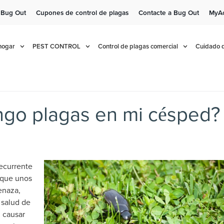
 Bug Out
Cupones de control de plagas
Contacte a Bug Out
MyA
e!
Cur
 hogar
PEST CONTROL
Control de plagas comercial
Cuidado d
ngo plagas en mi césped?
recurrente
nque unos
enaza,
 salud de
, causar