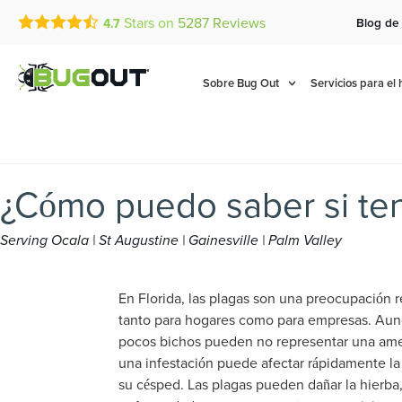
Stars on
5287
Reviews
Blog de
4.7
Call Today for a Free Quot
Se Habla Español
(833) 814-4943
Sobre Bug Out
Servicios para el
¿Cómo puedo saber si te
Serving Ocala | St Augustine | Gainesville | Palm Valley
En Florida, las plagas son una preocupación 
tanto para hogares como para empresas. Au
pocos bichos pueden no representar una am
una infestación puede afectar rápidamente la
su césped. Las plagas pueden dañar la hierba