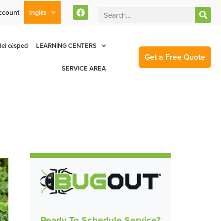
ccount
Inglés
rent Customers Can Text Us!
Se Habla Español
877-284-6881
el césped
LEARNING CENTERS
Get a Free Quote
SERVICE AREA
Ready To Schedule Service?