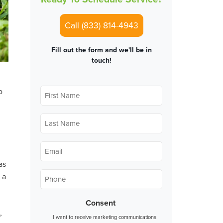
Call (833) 814-4943
Fill out the form and we'll be in
touch!
First
o
Name
*
Last
Name
*
Email
*
as
Phone
*
 a
Consent
,
I want to receive marketing communications