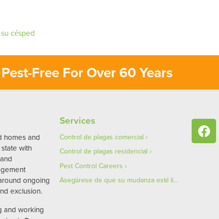
 su césped
Pest-Free For Over 60 Years
Services
ed homes and
Control de plagas comercial
state with
Control de plagas residencial
 and
Pest Control Careers
agement
 around ongoing
Asegúrese de que su mudanza esté libre de plagas
nd exclusion.
ng and working