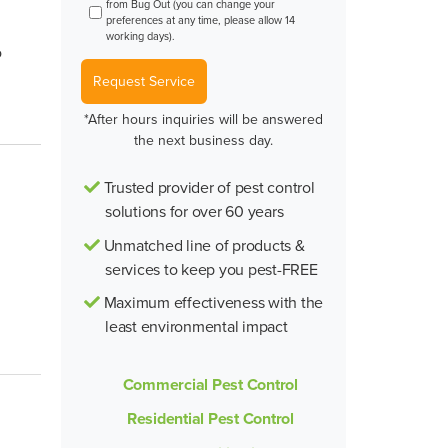
from Bug Out (you can change your
preferences at any time, please allow 14
working days).
o
Request Service
*After hours inquiries will be answered
the next business day.
Trusted provider of pest control
solutions for over 60 years
Unmatched line of products &
services to keep you pest-FREE
Maximum effectiveness with the
least environmental impact
Commercial Pest Control
Residential Pest Control