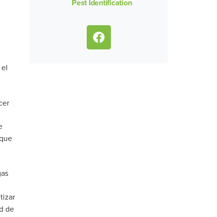
Pest Identification
 el
cer
e
 que
gas
tizar
ed de