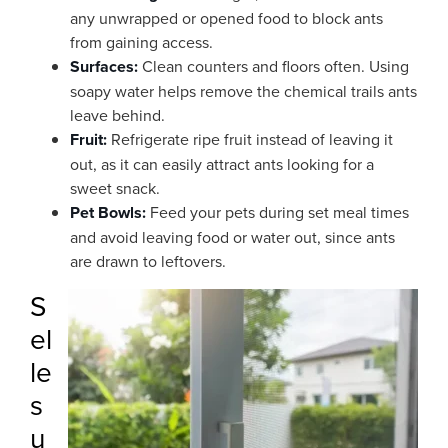
any unwrapped or opened food to block ants
from gaining access.
Surfaces:
Clean counters and floors often. Using
soapy water helps remove the chemical trails ants
leave behind.
Fruit:
Refrigerate ripe fruit instead of leaving it
out, as it can easily attract ants looking for a
sweet snack.
Pet Bowls:
Feed your pets during set meal times
and avoid leaving food or water out, since ants
are drawn to leftovers.
S
el
le
s
u