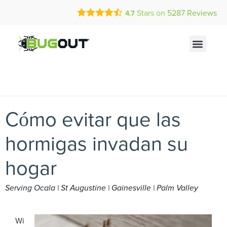
Call Today for a Free Quote!
Current Customers Can Text Us!
Stars on
5287
Reviews
4.7
(844) 769-1278
Text Us Here
Cómo evitar que las
hormigas invadan su
hogar
Serving Ocala | St Augustine | Gainesville | Palm Valley
Wi