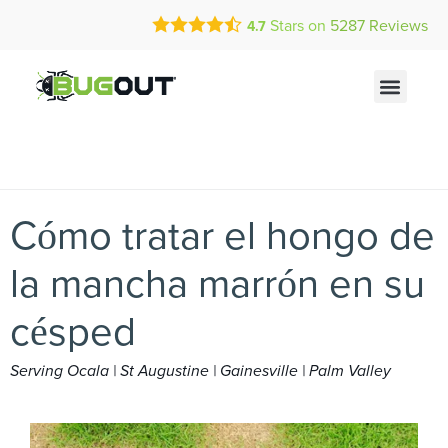
Call Today for a Free Quote!
Current Customers Can Text Us!
Stars on
5287
Reviews
4.7
(844) 635-7233
Text Us Here
Cómo tratar el hongo de
la mancha marrón en su
césped
Serving Ocala | St Augustine | Gainesville | Palm Valley