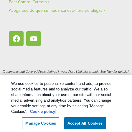
Pest Control Careers
Asegúrese de que su mudanza esté libre de plagas
1
Treatments and Covered Pests defined in your Plan. Limitations apply. See Plan for details.
We use cookies to personalize content and ads, to provide
Copyright All Rights Reserved Bug Out © 2026 |
Privacy Policy
|
social media features and to analyze our traffic. We also
Terms Of Use
|
XML Sitemap
share information about your use of our site with our social
media, advertising and analytics partners. You can change
your cookie settings at any time by selecting “Manage
Cookies”.
Cookie policy
Español
English
(
Inglés
)
Manage Cookies
Accept All Cookies