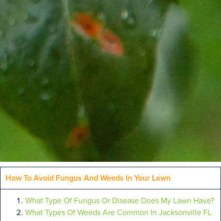
How To Avoid Fungus And Weeds In Your Lawn
What Type Of Fungus Or Disease Does My Lawn Have?
What Types Of Weeds Are Common In Jacksonville FL