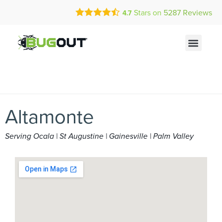
Call Today for a Free Quote!
Current Customers Can Text Us!
Stars on
5287
Reviews
4.7
(888) 492-4196
Text Us Here
Altamonte
Serving Ocala | St Augustine | Gainesville | Palm Valley