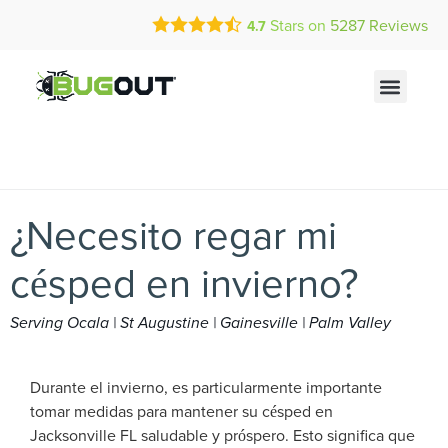
Call Today for a Free Quote!
Current Customers Can Text Us!
Stars on
5287
Reviews
4.7
(866) 465-2475
Text Us Here
¿Necesito regar mi
césped en invierno?
Serving Ocala | St Augustine | Gainesville | Palm Valley
Durante el invierno, es particularmente importante
tomar medidas para mantener su césped en
Jacksonville FL saludable y próspero. Esto significa que