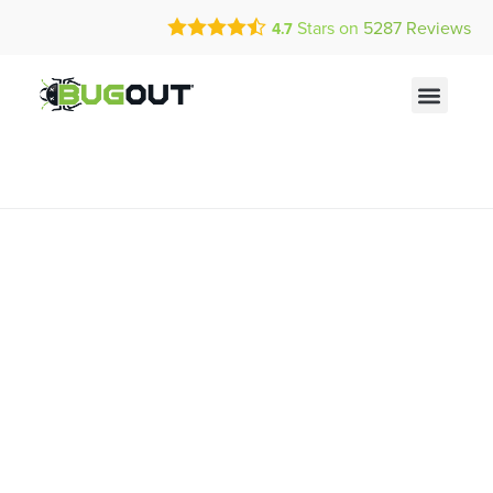
Call Today for a Free Quote!
Stars on
5287
Reviews
4.7
(844) 335-2162