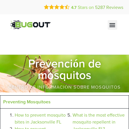
Call Today for a Free Quote!
Stars on
5287
Reviews
4.7
(855) 453-0454
Prevención de
mosquitos
CENTRO DE INFORMACIÓN SOBRE MOSQUITOS
Preventing Mosquitoes
How to prevent mosquito
What is the most effective
bites in Jacksonville FL
mosquito repellent in
How to prevent
Jacksonville FL?