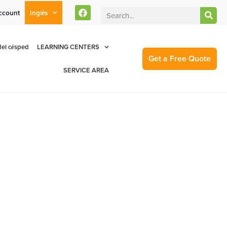
ccount
Inglés
rent Customers Can Text Us!
Se Habla Español
877-284-6881
el césped
LEARNING CENTERS
Get a Free Quote
SERVICE AREA