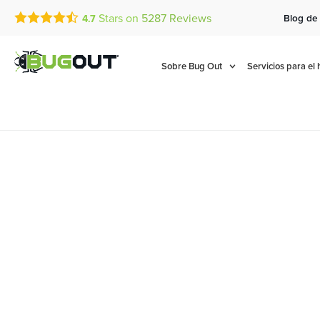
Stars on
5287
Reviews
Blog de
4.7
Call Today for a Free Quot
Se Habla Español
(833) 584-2240
Sobre Bug Out
Servicios para el