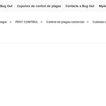
 Bug Out
Cupones de control de plagas
Contacte a Bug Out
MyA
e!
Cur
 hogar
PEST CONTROL
Control de plagas comercial
Cuidado d